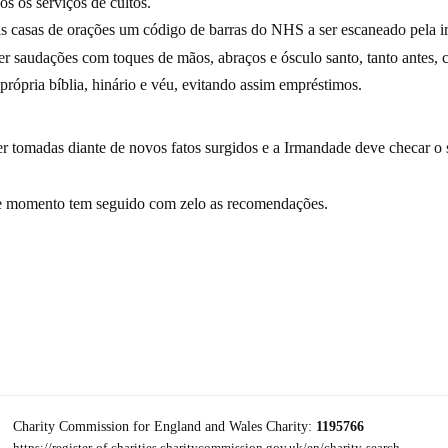
ós os serviços de cultos.
as casas de orações um código de barras do NHS a ser escaneado pela i
 saudações com toques de mãos, abraços e ósculo santo, tanto antes, 
própria bíblia, hinário e véu, evitando assim empréstimos.
 tomadas diante de novos fatos surgidos e a Irmandade deve checar o 
te momento tem seguido com zelo as recomendações.
Charity Commission for England and Wales Charity:
1195766
https://register-of-charities.charitycommission.gov.uk/en/charity-search