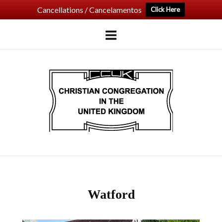
Cancellations / Cancelamentos
Click Here
Skip
to
content
Home
Watford