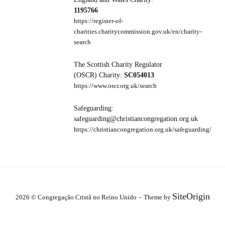
1195766
https://register-of-
charities.charitycommission.gov.uk/en/charity-
search
The Scottish Charity Regulator
(OSCR) Charity:
SC054013
https://www.oscr.org.uk/search
Safeguarding:
safeguarding@christiancongregation.org.uk
https://christiancongregation.org.uk/safeguarding/
SiteOrigin
2026 © Congregação Cristã no Reino Unido
Theme by