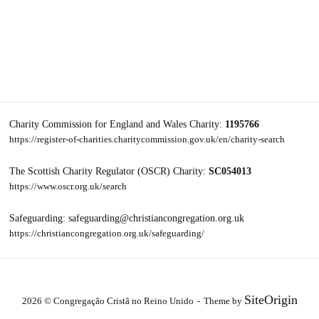
Charity Commission for England and Wales Charity:
1195766
https://register-of-charities.charitycommission.gov.uk/en/charity-search
The Scottish Charity Regulator (OSCR) Charity:
SC054013
https://www.oscr.org.uk/search
Safeguarding: safeguarding@christiancongregation.org.uk
https://christiancongregation.org.uk/safeguarding/
SiteOrigin
2026 © Congregação Cristã no Reino Unido
Theme by